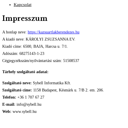
Kapcsolat
Impresszum
A honlap neve:
https://kazsuartlakberendezes.hu
A kiadó neve: KÁROLYI ZSUZSANNA EV.
Kiadó címe: 6500, BAJA, Harcsa u. 7/1.
Adószám: 68275143-1-23
Cégjegyzékszám/nyilvántartási szám: 51508537
Tárhely szolgáltató adatai:
Szolgáltató neve:
Sybell Informatika Kft.
Szolgáltató címe:
1158 Budapest, Késmárk u. 7/B 2. em. 206.
Telefon:
+36 1 707 67 27
E-mail:
info@sybell.hu
Web:
www.sybell.hu