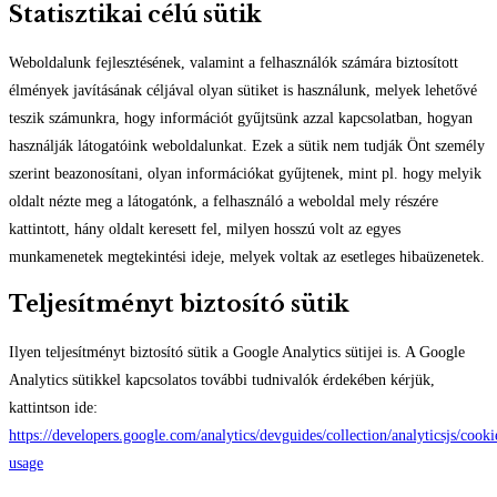
Statisztikai célú sütik
Weboldalunk fejlesztésének, valamint a felhasználók számára biztosított
élmények javításának céljával olyan sütiket is használunk, melyek lehetővé
teszik számunkra, hogy információt gyűjtsünk azzal kapcsolatban, hogyan
használják látogatóink weboldalunkat. Ezek a sütik nem tudják Önt személy
szerint beazonosítani, olyan információkat gyűjtenek, mint pl. hogy melyik
oldalt nézte meg a látogatónk, a felhasználó a weboldal mely részére
kattintott, hány oldalt keresett fel, milyen hosszú volt az egyes
munkamenetek megtekintési ideje, melyek voltak az esetleges hibaüzenetek.
Teljesítményt biztosító sütik
Ilyen teljesítményt biztosító sütik a Google Analytics sütijei is. A Google
Analytics sütikkel kapcsolatos további tudnivalók érdekében kérjük,
kattintson ide:
https://developers.google.com/analytics/devguides/collection/analyticsjs/cooki
usage