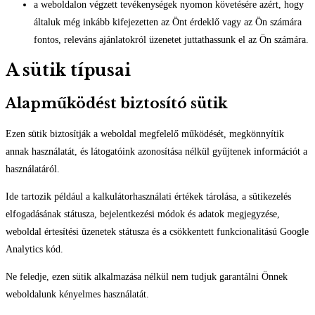
a weboldalon végzett tevékenységek nyomon követésére azért, hogy
általuk még inkább kifejezetten az Önt érdeklő vagy az Ön számára
fontos, releváns ajánlatokról üzenetet juttathassunk el az Ön számára.
A sütik típusai
Alapműködést biztosító sütik
Ezen sütik biztosítják a weboldal megfelelő működését, megkönnyítik
annak használatát, és látogatóink azonosítása nélkül gyűjtenek információt a
használatáról.
Ide tartozik például a kalkulátorhasználati értékek tárolása, a sütikezelés
elfogadásának státusza, bejelentkezési módok és adatok megjegyzése,
weboldal értesítési üzenetek státusza és a csökkentett funkcionalitású Google
Analytics kód.
Ne feledje, ezen sütik alkalmazása nélkül nem tudjuk garantálni Önnek
weboldalunk kényelmes használatát.