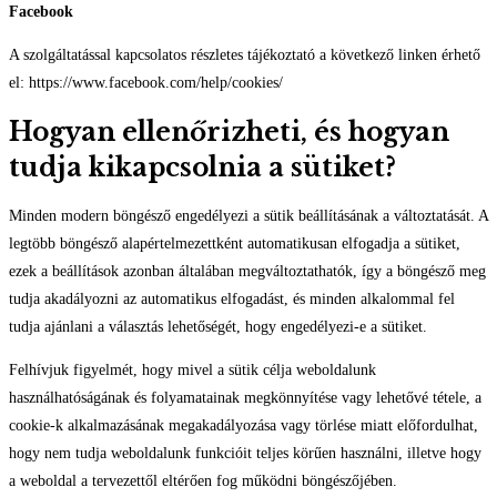
Facebook
A szolgáltatással kapcsolatos részletes tájékoztató a következő linken érhető
el: https://www.facebook.com/help/cookies/
Hogyan ellenőrizheti, és hogyan
tudja kikapcsolnia a sütiket?
Minden modern böngésző engedélyezi a sütik beállításának a változtatását. A
legtöbb böngésző alapértelmezettként automatikusan elfogadja a sütiket,
ezek a beállítások azonban általában megváltoztathatók, így a böngésző meg
tudja akadályozni az automatikus elfogadást, és minden alkalommal fel
tudja ajánlani a választás lehetőségét, hogy engedélyezi-e a sütiket.
Felhívjuk figyelmét, hogy mivel a sütik célja weboldalunk
használhatóságának és folyamatainak megkönnyítése vagy lehetővé tétele, a
cookie-k alkalmazásának megakadályozása vagy törlése miatt előfordulhat,
hogy nem tudja weboldalunk funkcióit teljes körűen használni, illetve hogy
a weboldal a tervezettől eltérően fog működni böngészőjében.