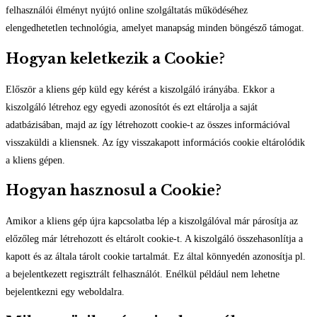
felhasználói élményt nyújtó online szolgáltatás működéséhez
elengedhetetlen technológia, amelyet manapság minden böngésző támogat.
Hogyan keletkezik a Cookie?
Először a kliens gép küld egy kérést a kiszolgáló irányába. Ekkor a
kiszolgáló létrehoz egy egyedi azonosítót és ezt eltárolja a saját
adatbázisában, majd az így létrehozott cookie-t az összes információval
visszaküldi a kliensnek. Az így visszakapott információs cookie eltárolódik
a kliens gépen.
Hogyan hasznosul a Cookie?
Amikor a kliens gép újra kapcsolatba lép a kiszolgálóval már párosítja az
előzőleg már létrehozott és eltárolt cookie-t. A kiszolgáló összehasonlítja a
kapott és az általa tárolt cookie tartalmát. Ez által könnyedén azonosítja pl.
a bejelentkezett regisztrált felhasználót. Enélkül például nem lehetne
bejelentkezni egy weboldalra.