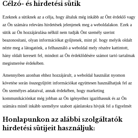
Célzó- és hirdetési sütik
Ezeknek a sütiknek az a célja, hogy általuk még inkább az Önt érdeklő vagy
az Ön számára releváns hirdetések jelenjenek meg a weboldalakon. Ezek a
sütik az Ön hozzájárulása nélkül nem tudják Önt személy szerint
beazonosítani, olyan információkat gyűjtenek, mint pl. hogy melyik oldalt
nézte meg a látogatónk, a felhasználó a weboldal mely részére kattintott,
hány oldalt keresett fel, mindezt az Ön érdeklődésére számot tartó tartalmak
megismerése érdekében.
Amennyiben azonban ehhez hozzájárult, a weboldal használat nyomon
követése során összegyűjtött információkat együttesen használhatjuk fel az
Ön személyes adataival, annak érdekében, hogy marketing
kommunikációnkat még jobban az Ön igényeihez igazíthassuk és az Ön
számára minél inkább személyre szabott ajánlatokra hívjuk fel a figyelmét
Honlapunkon az alábbi szolgáltatók
hirdetési sütijeit használjuk: